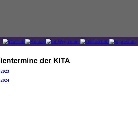
ientermine der KITA
 2023
 2024